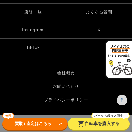
店舗一覧
よくある質問
Instagram
X
TikTok
会社概要
お問い合わせ
プライバシーポリシー
無料
パーツも続々入荷中！
keyboard_arrow_down
shopping_cart
© UP GARAGE GROUP Co., Ltd.
買取 / 査定はこちら
自転車を購入する