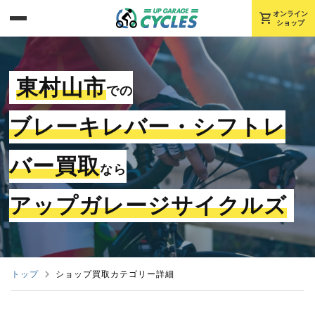
shopping_cart
オンライン
ショップ
東村山市
での
ブレーキレバー・シフトレ
バー買取
なら
アップガレージサイクルズ
トップ
ショップ買取カテゴリー詳細