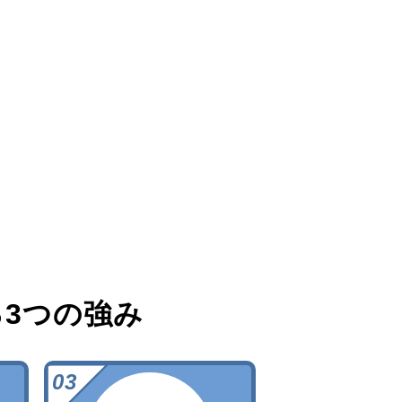
る
3つの強み