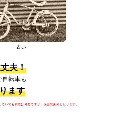
古い
大丈夫！
な自転車も
取ります
していても買取は可能ですが、保証対象外となります。