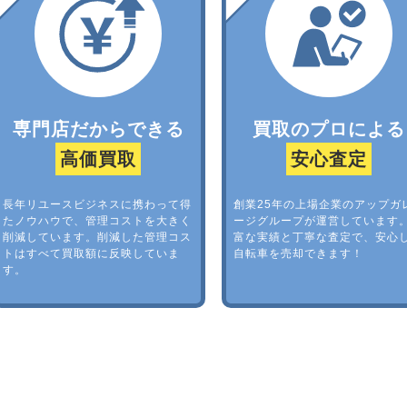
専門店だからできる
買取のプロによる
高価買取
安心査定
長年リユースビジネスに携わって得
創業25年の上場企業のアップガ
たノウハウで、管理コストを大きく
ージグループが運営しています
削減しています。削減した管理コス
富な実績と丁寧な査定で、安心
トはすべて買取額に反映していま
自転車を売却できます！
す。