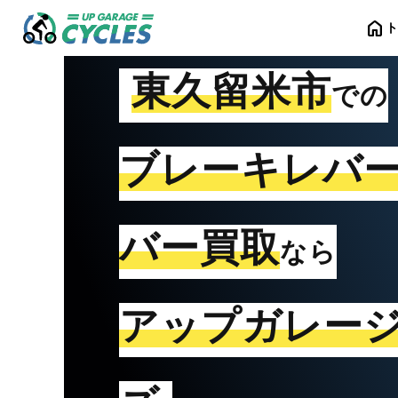
home
東久留米市
での
ブレーキレバ
バー買取
なら
アップガレー