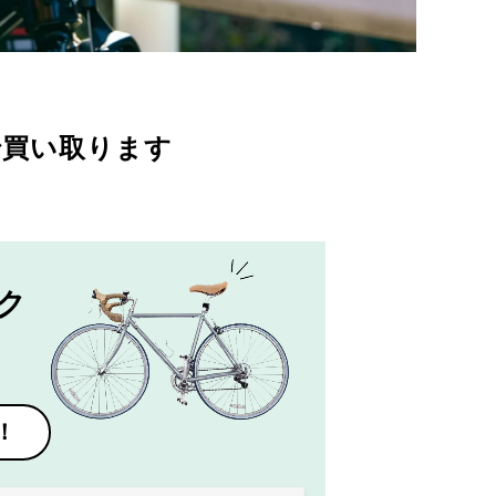
で買い取ります
ク
！