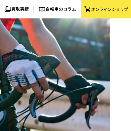
folder_copy
import_contacts
shopping_cart
買取実績
自転車のコラム
オンライン
ショップ