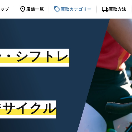
location_on
sell
local_shipping
トップ
店舗一覧
買取カテゴリー
買取方法
ー・シフトレ
ジサイクル