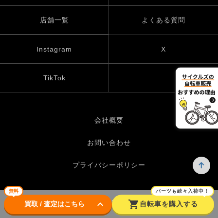
店舗一覧
よくある質問
Instagram
X
TikTok
会社概要
お問い合わせ
プライバシーポリシー
無料
パーツも続々入荷中！
keyboard_arrow_down
shopping_cart
© UP GARAGE GROUP Co., Ltd.
買取 / 査定はこちら
自転車を購入する