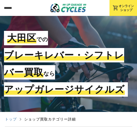
shopping_cart
オンライン
ショップ
大田区
での
ブレーキレバー・シフトレ
バー買取
なら
アップガレージサイクルズ
トップ
ショップ買取カテゴリー詳細