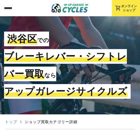
shopping_cart
オンライン
ショップ
渋谷区
での
ブレーキレバー・シフトレ
バー買取
なら
アップガレージサイクルズ
トップ
ショップ買取カテゴリー詳細