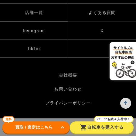
店舗一覧
よくある質問
Instagram
X
TikTok
会社概要
お問い合わせ
プライバシーポリシー
無料
パーツも続々入荷中！
keyboard_arrow_down
shopping_cart
© UP GARAGE GROUP Co., Ltd.
買取 / 査定はこちら
自転車を購入する