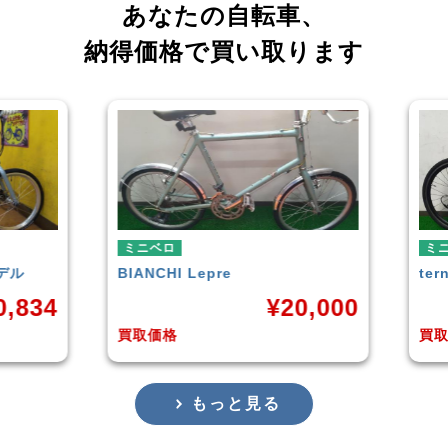
あなたの自転車、
納得価格で買い取ります
ミニベロ
ミ
tern
SURGE 2021年モデル
TE
0,000
¥
33,249
買取価格
買
もっと見る