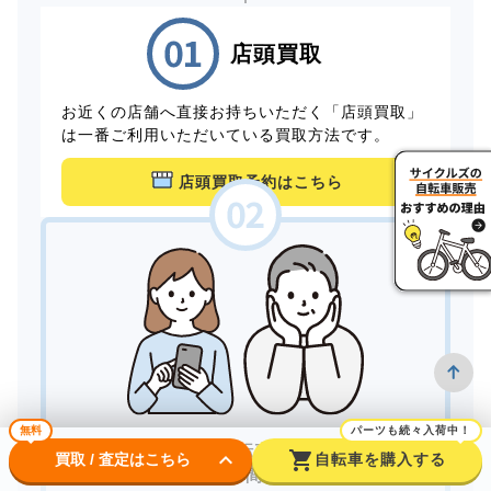
店頭買取
お近くの店舗へ直接お持ちいただく「店頭買取」
は一番ご利用いただいている買取方法です。
店頭買取予約はこちら
無料
パーツも続々入荷中！
家にいながら自転車を売りたい。
keyboard_arrow_down
shopping_cart
買取 / 査定はこちら
自転車を購入する
できるだけ手間をかけずに