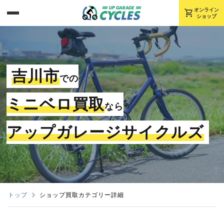
shopping_cart
オンライン
ショップ
吉川市
での
ミニベロ買取
なら
アップガレージサイクルズ
トップ
ショップ買取カテゴリー詳細