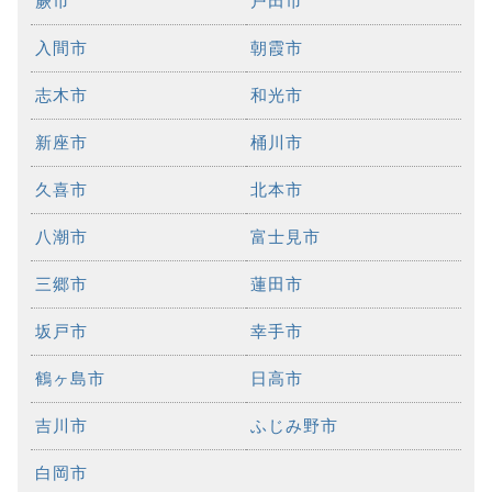
蕨市
戸田市
入間市
朝霞市
志木市
和光市
新座市
桶川市
久喜市
北本市
八潮市
富士見市
三郷市
蓮田市
坂戸市
幸手市
鶴ヶ島市
日高市
吉川市
ふじみ野市
白岡市