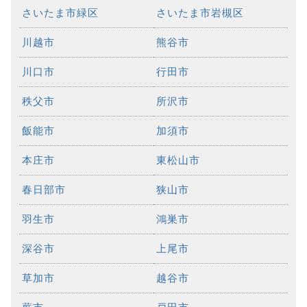
さいたま市緑区
さいたま市岩槻区
川越市
熊谷市
川口市
行田市
秩父市
所沢市
飯能市
加須市
本庄市
東松山市
春日部市
狭山市
羽生市
鴻巣市
深谷市
上尾市
草加市
越谷市