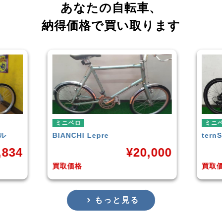
あなたの自転車、
納得価格で買い取ります
ミニベロ
ミニ
tern
SURGE 2021年モデル
TER
,000
¥
33,249
買取価格
買取
もっと見る