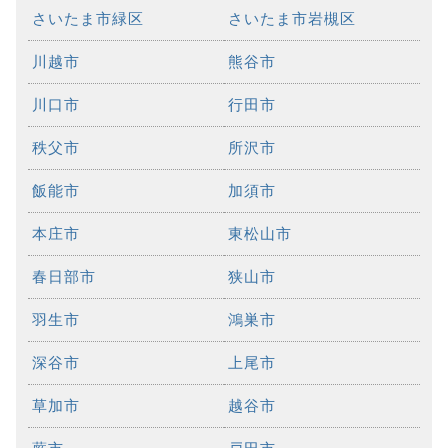
さいたま市緑区
さいたま市岩槻区
川越市
熊谷市
川口市
行田市
秩父市
所沢市
飯能市
加須市
本庄市
東松山市
春日部市
狭山市
羽生市
鴻巣市
深谷市
上尾市
草加市
越谷市