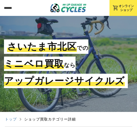
shopping_cart
オンライン
ショップ
さいたま市北区
での
ミニベロ買取
なら
アップガレージサイクルズ
トップ
ショップ買取カテゴリー詳細