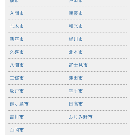
蕨市
戸田市
入間市
朝霞市
志木市
和光市
新座市
桶川市
久喜市
北本市
八潮市
富士見市
三郷市
蓮田市
坂戸市
幸手市
鶴ヶ島市
日高市
吉川市
ふじみ野市
白岡市