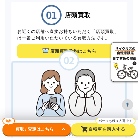
店頭買取
お近くの店舗へ直接お持ちいただく「店頭買取」
は一番ご利用いただいている買取方法です。
店頭買取予約はこちら
無料
パーツも続々入荷中！
家にいながら自転車を売りたい。
keyboard_arrow_down
shopping_cart
買取 / 査定はこちら
自転車を購入する
できるだけ手間をかけずに