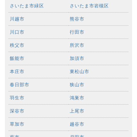
さいたま市緑区
さいたま市岩槻区
川越市
熊谷市
川口市
行田市
秩父市
所沢市
飯能市
加須市
本庄市
東松山市
春日部市
狭山市
羽生市
鴻巣市
深谷市
上尾市
草加市
越谷市