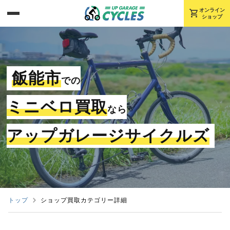
shopping_cart
オンライン
ショップ
飯能市
での
ミニベロ買取
なら
アップガレージサイクルズ
トップ
ショップ買取カテゴリー詳細