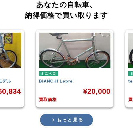
あなたの自転車、
納得価格で買い取ります
ミニベロ
tern
SURGE 2021年モデル
T
20,000
¥
33,249
買取価格
買
もっと見る