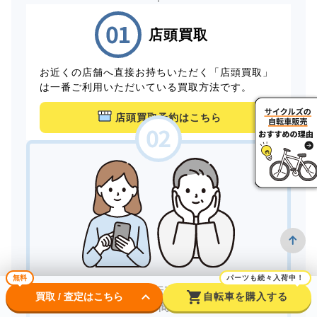
店頭買取
お近くの店舗へ直接お持ちいただく「店頭買取」
は一番ご利用いただいている買取方法です。
店頭買取予約はこちら
無料
パーツも続々入荷中！
家にいながら自転車を売りたい。
keyboard_arrow_down
shopping_cart
買取 / 査定はこちら
自転車を購入する
できるだけ手間をかけずに