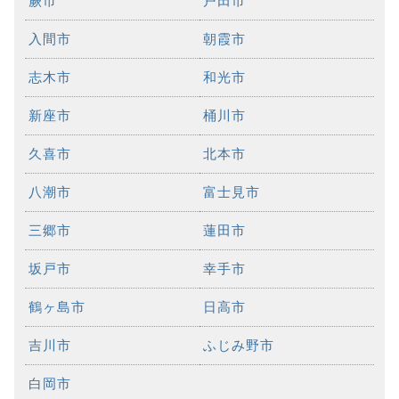
蕨市
戸田市
入間市
朝霞市
志木市
和光市
新座市
桶川市
久喜市
北本市
八潮市
富士見市
三郷市
蓮田市
坂戸市
幸手市
鶴ヶ島市
日高市
吉川市
ふじみ野市
白岡市