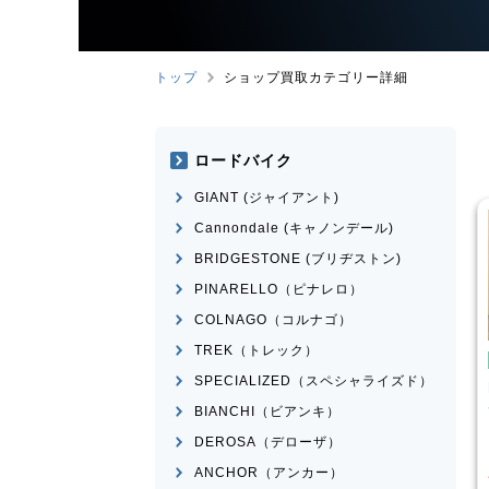
トップ
ショップ買取カテゴリー詳細
ロードバイク
GIANT (ジャイアント)
Cannondale (キャノンデール)
BRIDGESTONE (ブリヂストン)
PINARELLO（ピナレロ）
COLNAGO（コルナゴ）
TREK（トレック）
イク
ミニベロ
ミニベロ
SPECIALIZED（スペシャライズド）
X NS451-S
DAHON
MAKO 2021年モデ
ル
BIANCHI（ビアンキ）
¥
36,000
¥
60,834
DEROSA（デローザ）
買取価格
ANCHOR（アンカー）