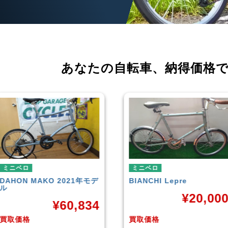
あなたの自転車、
納得価格
ミニベロ
ミニベロ
BIANCHI
Lepre
tern
SURGE 2021年モデル
¥
20,000
¥
33,24
買取価格
買取価格