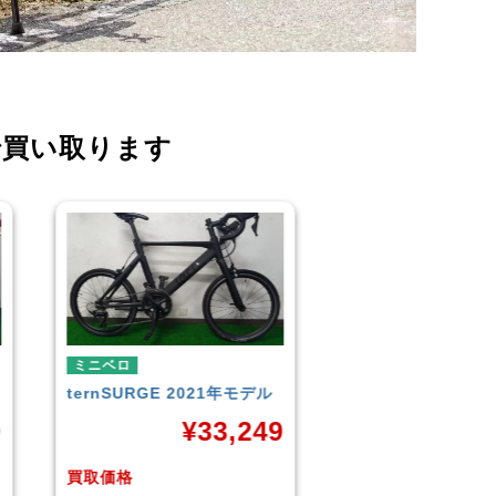
で買い取ります
ミニベロ
ミニベロ
TERN
SURGE 2023年モデ
シティサイクル・マ
ル
TERN
SURGE 20
9
ル
¥
33,249
¥
3
買取価格
買取価格