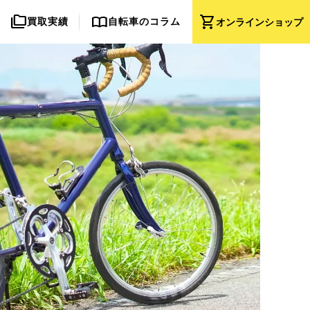
folder_copy
import_contacts
shopping_cart
買取実績
自転車のコラム
オンライン
ショップ