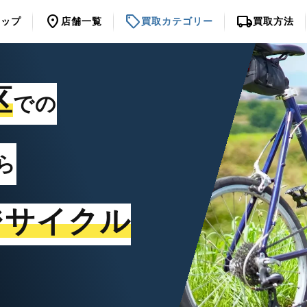
location_on
sell
local_shipping
トップ
店舗一覧
買取カテゴリー
買取方法
区
での
ら
ジサイクル