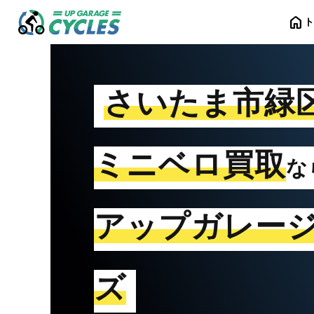
home
さいたま市緑
ミニベロ買取
な
アップガレー
ズ