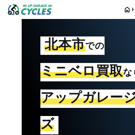
home
北本市
での
ミニベロ買取
な
アップガレー
ズ