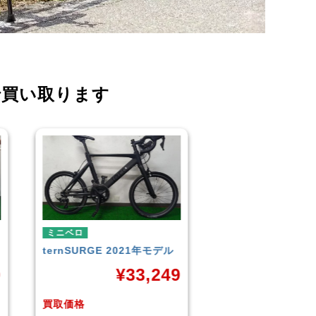
で買い取ります
ミニベロ
ミニベロ
TERN
SURGE 2023年モデ
シティサイクル・マ
ル
TERN
SURGE 20
9
ル
¥
33,249
¥
3
買取価格
買取価格