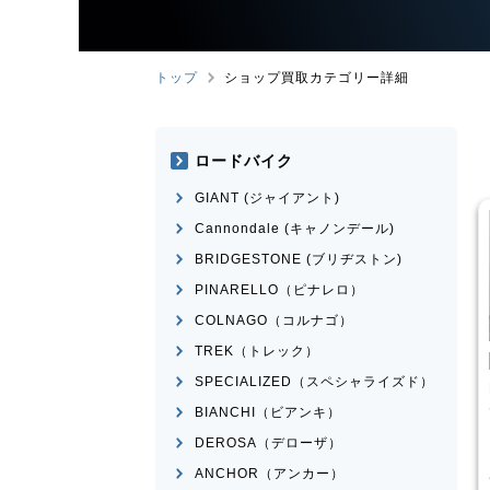
トップ
ショップ買取カテゴリー詳細
ロードバイク
GIANT (ジャイアント)
Cannondale (キャノンデール)
BRIDGESTONE (ブリヂストン)
PINARELLO（ピナレロ）
COLNAGO（コルナゴ）
TREK（トレック）
イク
ミニベロ
ミニベロ
SPECIALIZED（スペシャライズド）
X NS451-S
DAHON
MAKO 2021年モデ
ル
BIANCHI（ビアンキ）
¥
36,000
¥
60,834
DEROSA（デローザ）
買取価格
ANCHOR（アンカー）