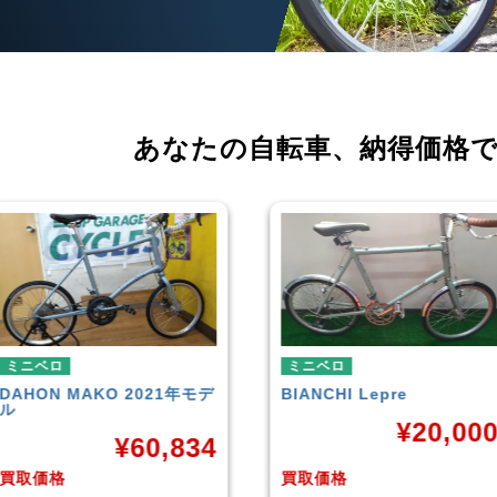
あなたの自転車、
納得価格
ミニベロ
ミニベロ
BIANCHI
Lepre
tern
SURGE 2021年モデル
¥
20,000
¥
33,24
買取価格
買取価格