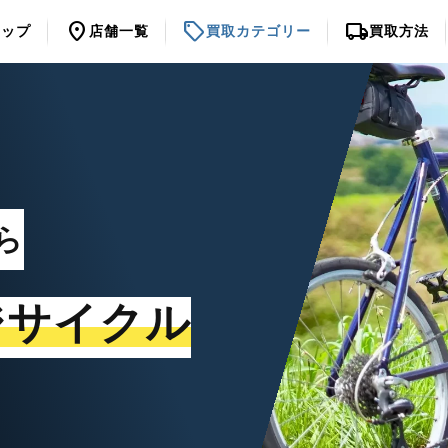
location_on
sell
local_shipping
トップ
店舗一覧
買取カテゴリー
買取方法
ら
ジサイクル