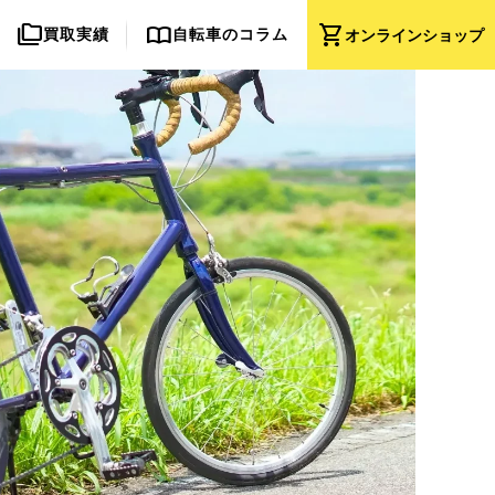
folder_copy
import_contacts
shopping_cart
買取実績
自転車のコラム
オンライン
ショップ