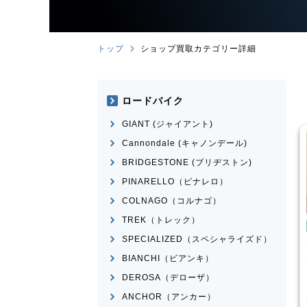
トップ
ショップ買取カテゴリー詳細
ロードバイク
GIANT (ジャイアント)
Cannondale (キャノンデール)
BRIDGESTONE (ブリヂストン)
PINARELLO（ピナレロ）
COLNAGO（コルナゴ）
TREK（トレック）
イク
ミニベロ
ミニベロ
SPECIALIZED（スペシャライズド）
X NS451-S
DAHON
MAKO 2021年モデ
ル
BIANCHI（ビアンキ）
¥
36,000
¥
60,834
DEROSA（デローザ）
格
買取価格
ANCHOR（アンカー）