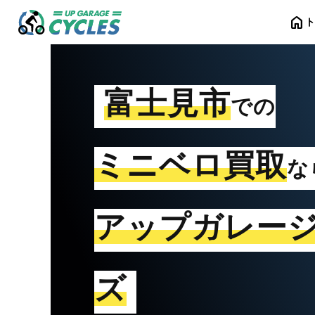
home
富士見市
での
ミニベロ買取
な
アップガレー
ズ