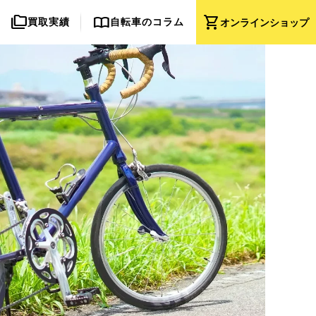
folder_copy
import_contacts
shopping_cart
買取実績
自転車のコラム
オンライン
ショップ