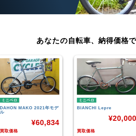
あなたの自転車、
納得価格
ミニベロ
ミニベロ
BIANCHI
Lepre
tern
SURGE 2021年モデル
¥
20,000
¥
33,24
買取価格
買取価格