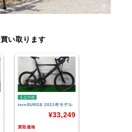
で買い取ります
ミニベロ
ミニベロ
TERN
SURGE 2023年モデ
シティサイクル・マ
ル
TERN
SURGE 20
9
ル
¥
33,249
¥
3
買取価格
買取価格