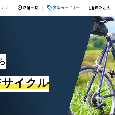
location_on
sell
local_shipping
トップ
店舗一覧
買取カテゴリー
買取方法
ら
ジサイクル