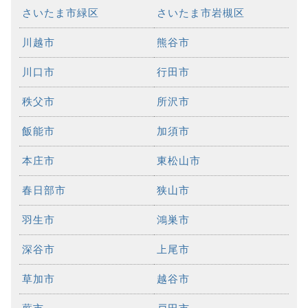
さいたま市緑区
さいたま市岩槻区
川越市
熊谷市
川口市
行田市
秩父市
所沢市
飯能市
加須市
本庄市
東松山市
春日部市
狭山市
羽生市
鴻巣市
深谷市
上尾市
草加市
越谷市