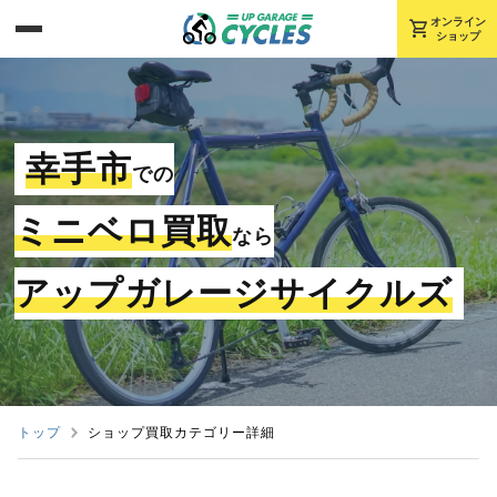
shopping_cart
オンライン
ショップ
幸手市
での
ミニベロ買取
なら
アップガレージサイクルズ
トップ
ショップ買取カテゴリー詳細