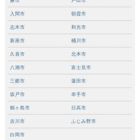
蕨市
戸田市
入間市
朝霞市
志木市
和光市
新座市
桶川市
久喜市
北本市
八潮市
富士見市
三郷市
蓮田市
坂戸市
幸手市
鶴ヶ島市
日高市
吉川市
ふじみ野市
白岡市