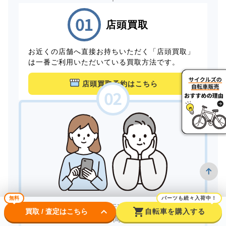
店頭買取
お近くの店舗へ直接お持ちいただく「店頭買取」
は一番ご利用いただいている買取方法です。
店頭買取予約はこちら
無料
パーツも続々入荷中！
家にいながら自転車を売りたい。
keyboard_arrow_down
shopping_cart
買取 / 査定はこちら
自転車を購入する
できるだけ手間をかけずに