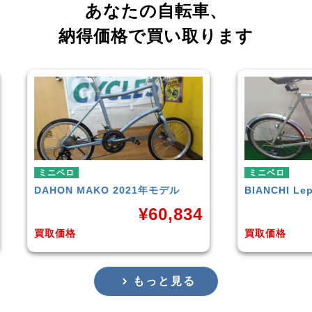
あなたの自転車、
納得価格で買い取ります
ミニベロ
ミニベロ
BIANCHI
Lepre
tern
SURGE
¥
20,000
買取価格
買取価格
もっと見る