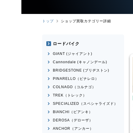
トップ
ショップ買取カテゴリー詳細
ロードバイク
GIANT (ジャイアント)
Cannondale (キャノンデール)
BRIDGESTONE (ブリヂストン)
PINARELLO（ピナレロ）
COLNAGO（コルナゴ）
TREK（トレック）
イク
ミニベロ
ミニベロ
SPECIALIZED（スペシャライズド）
X NS451-S
DAHON
MAKO 2021年モデ
ル
BIANCHI（ビアンキ）
¥
36,000
¥
60,834
DEROSA（デローザ）
買取価格
ANCHOR（アンカー）