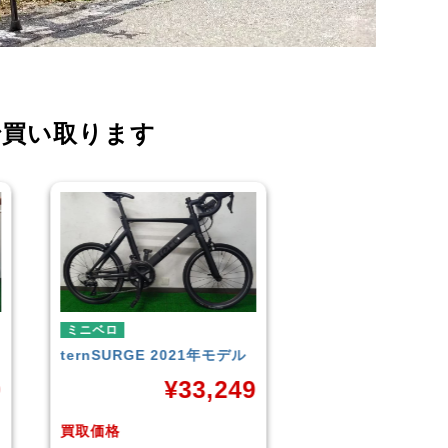
で買い取ります
ミニベロ
ミニベロ
TERN
SURGE 2023年モデ
シティサイクル・マ
ル
TERN
SURGE 20
9
ル
¥
33,249
¥
3
買取価格
買取価格