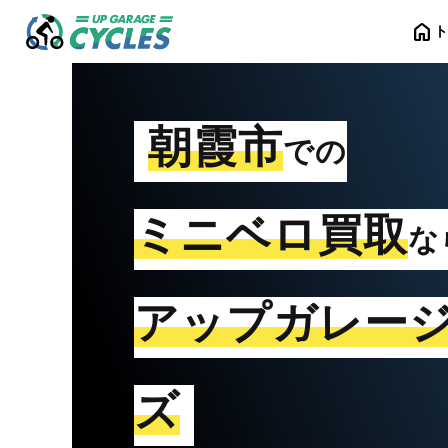
home
朝霞市
での
ミニベロ買取
な
アップガレー
ズ