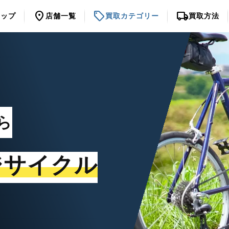
location_on
sell
local_shipping
トップ
店舗一覧
買取カテゴリー
買取方法
ら
ジサイクル