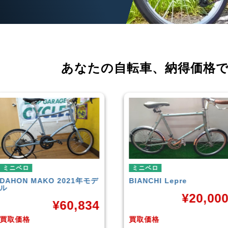
あなたの自転車、
納得価格
ミニベロ
ミニベロ
BIANCHI
Lepre
tern
SURGE 2021年モデル
¥
20,000
¥
33,24
買取価格
買取価格