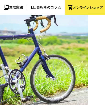
folder_copy
import_contacts
shopping_cart
買取実績
自転車のコラム
オンライン
ショップ