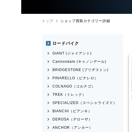
トップ
ショップ買取カテゴリー詳細
ロードバイク
GIANT (ジャイアント)
Cannondale (キャノンデール)
BRIDGESTONE (ブリヂストン)
PINARELLO（ピナレロ）
COLNAGO（コルナゴ）
TREK（トレック）
イク
ミニベロ
ミニベロ
SPECIALIZED（スペシャライズド）
X NS451-S
DAHON
MAKO 2021年モデ
ル
BIANCHI（ビアンキ）
¥
36,000
¥
60,834
DEROSA（デローザ）
買取価格
ANCHOR（アンカー）