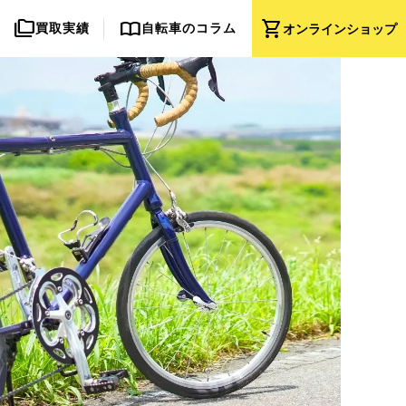
folder_copy
import_contacts
shopping_cart
買取実績
自転車のコラム
オンライン
ショップ