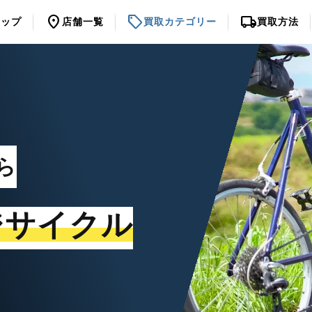
location_on
sell
local_shipping
トップ
店舗一覧
買取カテゴリー
買取方法
ら
ジサイクル