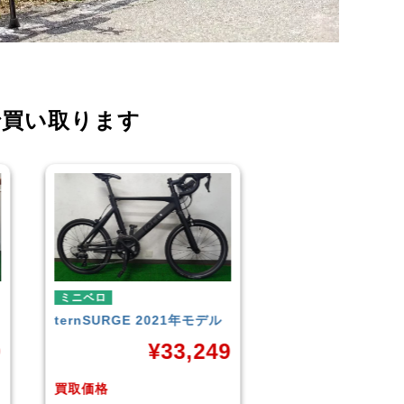
で買い取ります
ミニベロ
ミニベロ
TERN
SURGE 2023年モデ
シティサイクル・マ
ル
TERN
SURGE 20
9
ル
¥
33,249
¥
3
買取価格
買取価格