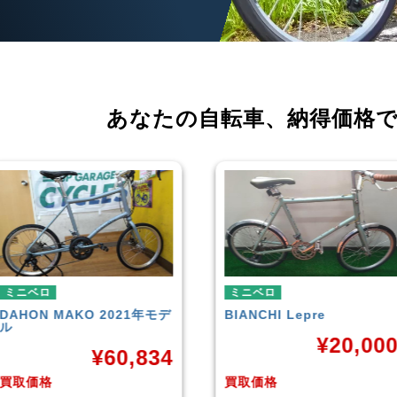
あなたの自転車、
納得価格
ミニベロ
ミニベロ
BIANCHI
Lepre
tern
SURGE 2021年モデル
¥
20,000
¥
33,24
買取価格
買取価格