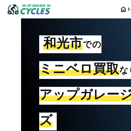
home
和光市
での
ミニベロ買取
な
アップガレー
ズ