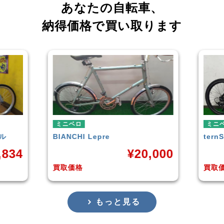
あなたの自転車、
納得価格で買い取ります
ミニベロ
ミニ
tern
SURGE 2021年モデル
TER
,000
¥
33,249
買取価格
買取
もっと見る