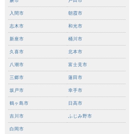
蕨市
戸田市
入間市
朝霞市
志木市
和光市
新座市
桶川市
久喜市
北本市
八潮市
富士見市
三郷市
蓮田市
坂戸市
幸手市
鶴ヶ島市
日高市
吉川市
ふじみ野市
白岡市