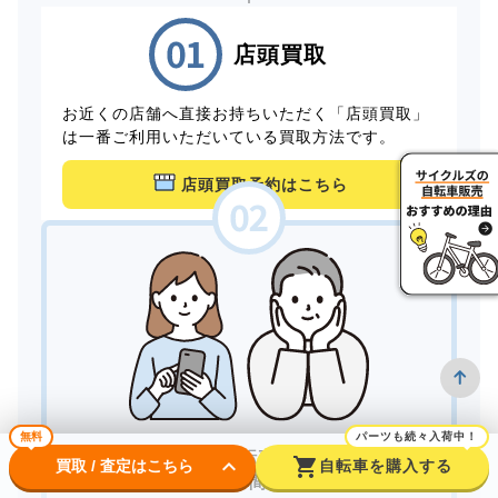
店頭買取
お近くの店舗へ直接お持ちいただく「店頭買取」
は一番ご利用いただいている買取方法です。
店頭買取予約はこちら
無料
パーツも続々入荷中！
家にいながら自転車を売りたい。
keyboard_arrow_down
shopping_cart
買取 / 査定はこちら
自転車を購入する
できるだけ手間をかけずに