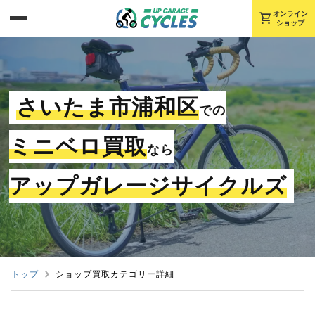
shopping_cart
オンライン
ショップ
さいたま市浦和区
での
ミニベロ買取
なら
アップガレージサイクルズ
トップ
ショップ買取カテゴリー詳細