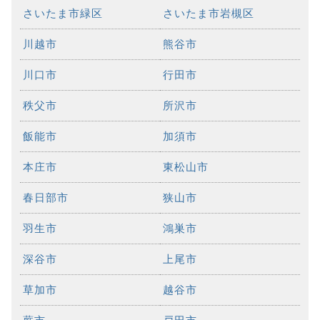
さいたま市緑区
さいたま市岩槻区
川越市
熊谷市
川口市
行田市
秩父市
所沢市
飯能市
加須市
本庄市
東松山市
春日部市
狭山市
羽生市
鴻巣市
深谷市
上尾市
草加市
越谷市