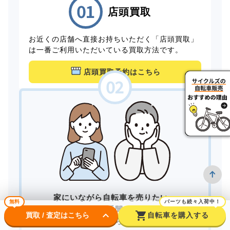
店頭買取
お近くの店舗へ直接お持ちいただく「店頭買取」
は一番ご利用いただいている買取方法です。
店頭買取予約はこちら
家にいながら自転車を売りたい。
無料
パーツも続々入荷中！
できるだけ手間をかけずに
keyboard_arrow_down
shopping_cart
買取 / 査定はこちら
自転車を購入する
買取してもらいたい。