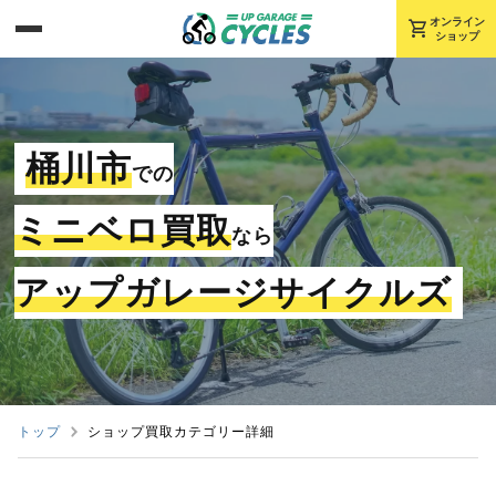
shopping_cart
オンライン
ショップ
桶川市
での
ミニベロ買取
なら
アップガレージサイクルズ
トップ
ショップ買取カテゴリー詳細