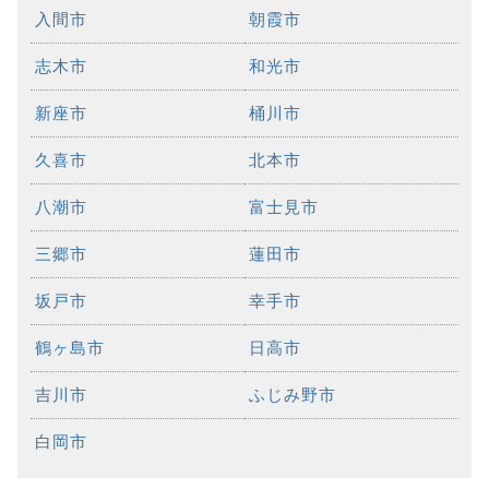
入間市
朝霞市
志木市
和光市
新座市
桶川市
久喜市
北本市
八潮市
富士見市
三郷市
蓮田市
坂戸市
幸手市
鶴ヶ島市
日高市
吉川市
ふじみ野市
白岡市