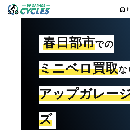
home
春日部市
での
ミニベロ買取
な
アップガレー
ズ