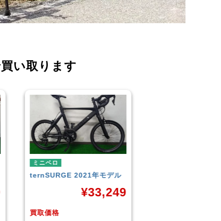
で買い取ります
ミニベロ
ミニベロ
TERN
SURGE 2023年モデ
シティサイクル・マ
ル
TERN
SURGE 20
9
ル
¥
33,249
¥
3
買取価格
買取価格