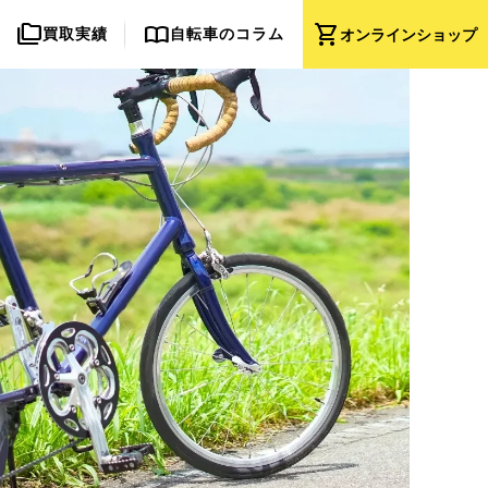
folder_copy
import_contacts
shopping_cart
買取実績
自転車のコラム
オンライン
ショップ