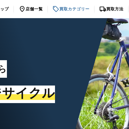
location_on
sell
local_shipping
トップ
店舗一覧
買取カテゴリー
買取方法
ら
ジサイクル