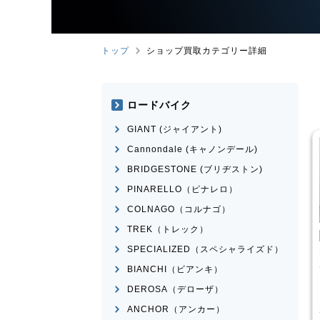
トップ
ショップ買取カテゴリー詳細
ロードバイク
GIANT (ジャイアント)
Cannondale (キャノンデール)
BRIDGESTONE (ブリヂストン)
PINARELLO（ピナレロ）
COLNAGO（コルナゴ）
TREK（トレック）
イク
ミニベロ
ミニベロ
SPECIALIZED（スペシャライズド）
X NS451-S
DAHON
MAKO 2021年モデ
ル
BIANCHI（ビアンキ）
¥
36,000
¥
60,834
DEROSA（デローザ）
買取価格
ANCHOR（アンカー）