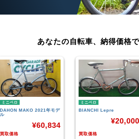
あなたの自転車、
納得価格
ミニベロ
ミニベロ
BIANCHI
Lepre
tern
SURGE 2021年モデル
¥
20,000
¥
33,24
買取価格
買取価格