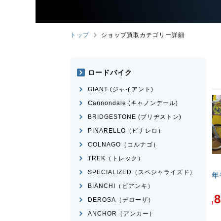
トップ
ショップ買取カテゴリー詳細
ロードバイク
GIANT (ジャイアント)
Cannondale (キャノンデール)
BRIDGESTONE (ブリヂストン)
PINARELLO（ピナレロ）
COLNAGO（コルナゴ）
TREK（トレック）
イク
ミニベロ
ミニベロ
SPECIALIZED（スペシャライズド）
X NS451-S
DAHON
MAKO 2021年モデ
ル
BIANCHI（ビアンキ）
¥
36,000
¥
60,834
DEROSA（デローザ）
買取価格
ANCHOR（アンカー）