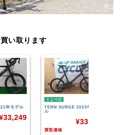
で買い取ります
ミニベロ
ミニベロ
TERN
SURGE 2023年モデ
シティサイクル・マ
ル
TERN
SURGE 20
9
ル
¥
33,249
¥
3
買取価格
買取価格