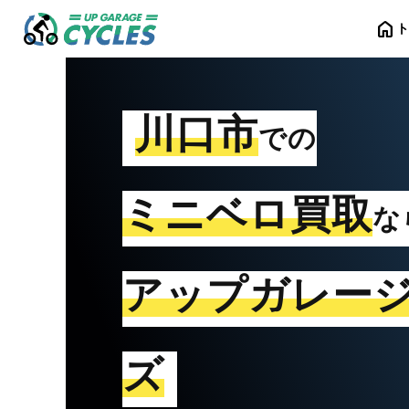
home
川口市
での
ミニベロ買取
な
アップガレー
ズ