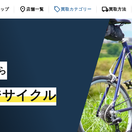
location_on
sell
local_shipping
トップ
店舗一覧
買取カテゴリー
買取方法
ら
ジサイクル