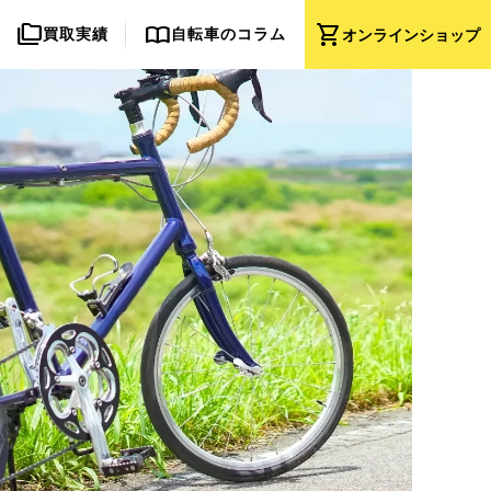
folder_copy
import_contacts
shopping_cart
買取実績
自転車のコラム
オンライン
ショップ