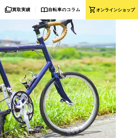
folder_copy
import_contacts
shopping_cart
買取実績
自転車のコラム
オンライン
ショップ