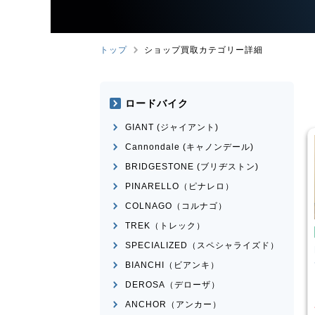
トップ
ショップ買取カテゴリー詳細
ロードバイク
GIANT (ジャイアント)
Cannondale (キャノンデール)
BRIDGESTONE (ブリヂストン)
PINARELLO（ピナレロ）
COLNAGO（コルナゴ）
TREK（トレック）
イク
ミニベロ
ミニベロ
SPECIALIZED（スペシャライズド）
X NS451-S
DAHON
MAKO 2021年モデ
ル
BIANCHI（ビアンキ）
¥
36,000
¥
60,834
DEROSA（デローザ）
買取価格
ANCHOR（アンカー）