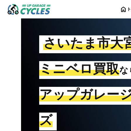
home
さいたま市大
ミニベロ買取
な
アップガレー
ズ