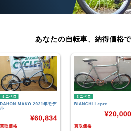
あなたの自転車、
納得価格
ミニベロ
ミニベロ
BIANCHI
Lepre
tern
SURGE 2021年モデル
¥
20,000
¥
33,24
買取価格
買取価格