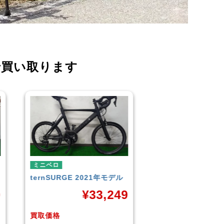
で買い取ります
ミニベロ
ミニベロ
TERN
SURGE 2023年モデ
シティサイクル・マ
ル
TERN
SURGE 20
9
ル
¥
33,249
¥
3
買取価格
買取価格