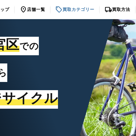
location_on
sell
local_shipping
トップ
店舗一覧
買取カテゴリー
買取方法
宮区
での
ら
ジサイクル