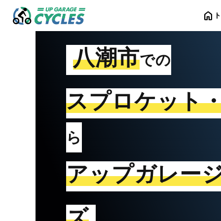
home
八潮市
での
スプロケット
ら
アップガレー
ズ