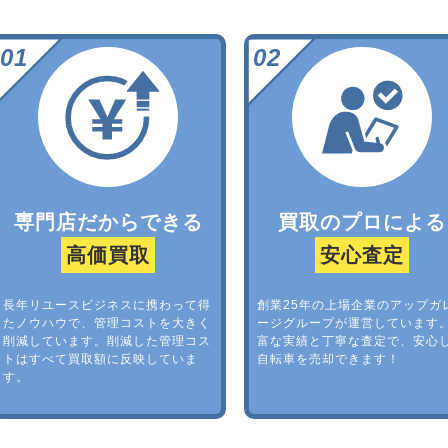
専門店だからできる
買取のプロによる
高価買取
安心査定
長年リユースビジネスに携わって得
創業25年の上場企業のアップガ
たノウハウで、管理コストを大きく
ージグループが運営しています
削減しています。削減した管理コス
富な実績と丁寧な査定で、安心
トはすべて買取額に反映していま
自転車を売却できます！
す。