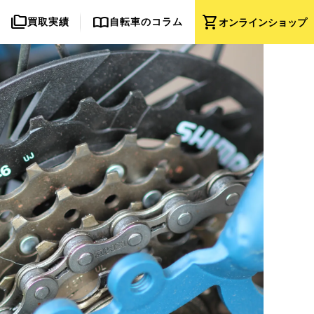
folder_copy
import_contacts
shopping_cart
買取実績
自転車のコラム
オンライン
ショップ