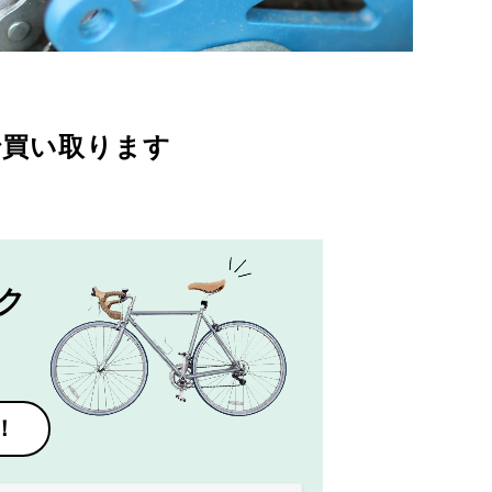
で買い取ります
ク
！