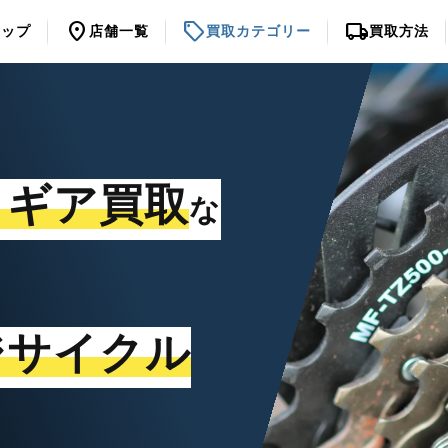
location_on
sell
local_shipping
トップ
店舗一覧
買取カテゴリー
買取方法
・ギア買取
な
ジサイクル