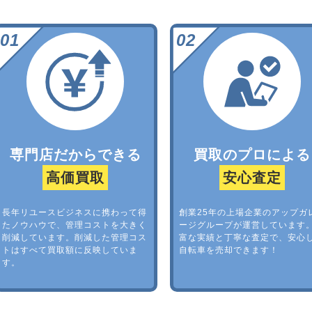
専門店だからできる
買取のプロによる
高価買取
安心査定
長年リユースビジネスに携わって得
創業25年の上場企業のアップガ
たノウハウで、管理コストを大きく
ージグループが運営しています
削減しています。削減した管理コス
富な実績と丁寧な査定で、安心
トはすべて買取額に反映していま
自転車を売却できます！
す。