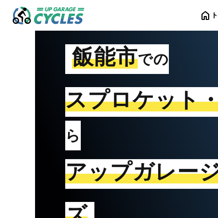
home
飯能市
での
スプロケット
ら
アップガレー
ズ