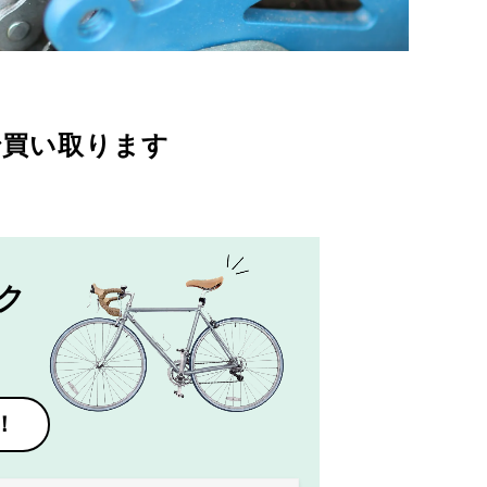
で買い取ります
ク
！