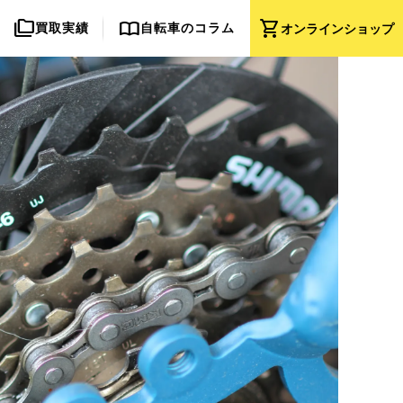
folder_copy
import_contacts
shopping_cart
買取実績
自転車のコラム
オンライン
ショップ