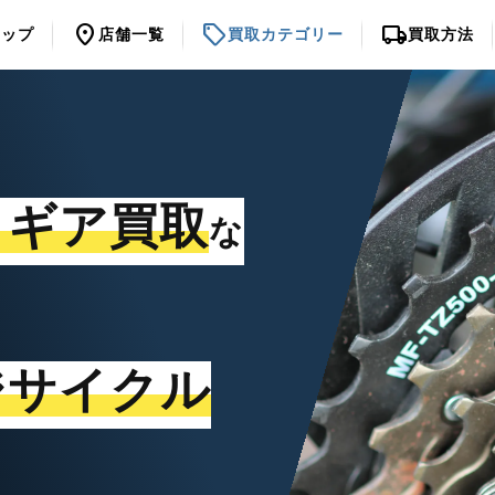
location_on
sell
local_shipping
トップ
店舗一覧
買取カテゴリー
買取方法
・ギア買取
な
ジサイクル