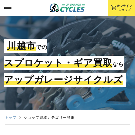
shopping_cart
オンライン
ショップ
川越市
での
スプロケット・ギア買取
なら
アップガレージサイクルズ
トップ
ショップ買取カテゴリー詳細