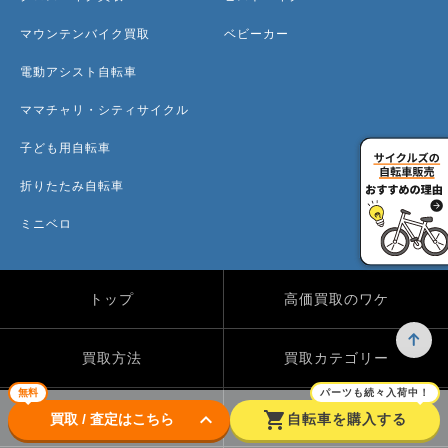
マウンテンバイク買取
ベビーカー
電動アシスト自転車
ママチャリ・シティサイクル
子ども用自転車
折りたたみ自転車
ミニベロ
トップ
高価買取のワケ
買取方法
買取カテゴリー
無料
パーツも続々入荷中！
keyboard_arrow_down
shopping_cart
買取実績
自転車のコラム
買取 / 査定はこちら
自転車を購入する