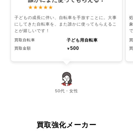
★★★★★
子どもの成長に伴い、自転車を手放すことに。大事
にしてきた自転車を、また誰かに使ってもらえるこ
とが嬉しいです！
子ども用自転車
買取自転車
500
買取金額
￥
chevron_left
chevron_right
50代・女性
買取強化メーカー