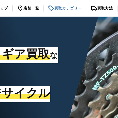
location_on
sell
local_shipping
トップ
店舗一覧
買取カテゴリー
買取方法
・ギア買取
な
ジサイクル