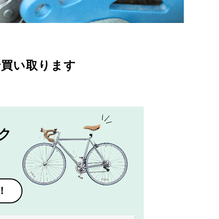
で買い取ります
ク
！