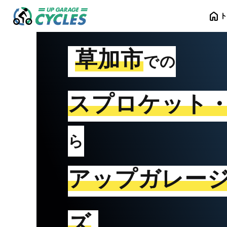
home
草加市
での
スプロケット
ら
アップガレー
ズ