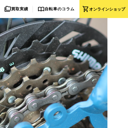
folder_copy
import_contacts
shopping_cart
買取実績
自転車のコラム
オンライン
ショップ