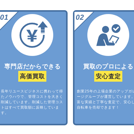
専門店だからできる
買取のプロによる
高価買取
安心査定
長年リユースビジネスに携わって得
創業25年の上場企業のアップガ
たノウハウで、管理コストを大きく
ージグループが運営しています
削減しています。削減した管理コス
富な実績と丁寧な査定で、安心
トはすべて買取額に反映していま
自転車を売却できます！
す。