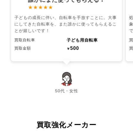
★★★★★
子どもの成長に伴い、自転車を手放すことに。大事
にしてきた自転車を、また誰かに使ってもらえるこ
とが嬉しいです！
子ども用自転車
買取自転車
500
買取金額
￥
chevron_left
chevron_right
50代・女性
買取強化メーカー