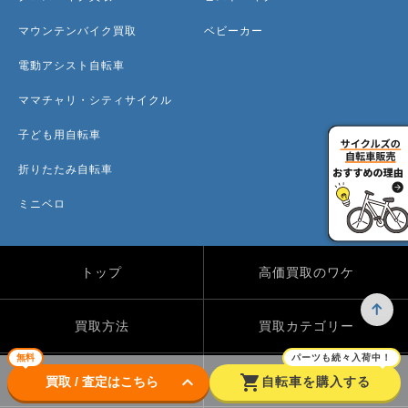
マウンテンバイク買取
ベビーカー
電動アシスト自転車
ママチャリ・シティサイクル
子ども用自転車
折りたたみ自転車
ミニベロ
トップ
高価買取のワケ
買取方法
買取カテゴリー
無料
パーツも続々入荷中！
keyboard_arrow_down
shopping_cart
買取実績
自転車のコラム
買取 / 査定はこちら
自転車を購入する