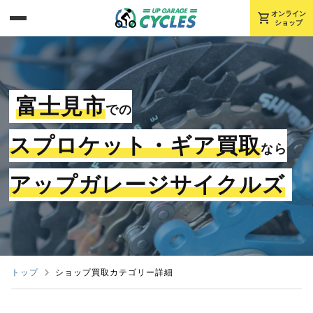
shopping_cart
オンライン
ショップ
富士見市
での
スプロケット・ギア買取
なら
アップガレージサイクルズ
トップ
ショップ買取カテゴリー詳細