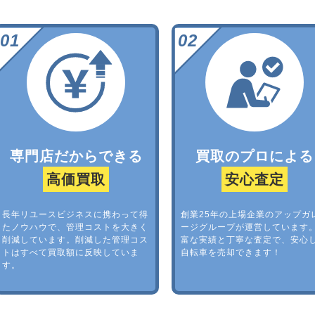
専門店だからできる
買取のプロによる
高価買取
安心査定
長年リユースビジネスに携わって得
創業25年の上場企業のアップガ
たノウハウで、管理コストを大きく
ージグループが運営しています
削減しています。削減した管理コス
富な実績と丁寧な査定で、安心
トはすべて買取額に反映していま
自転車を売却できます！
す。