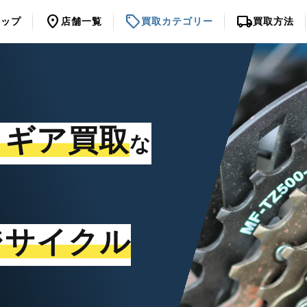
location_on
sell
local_shipping
トップ
店舗一覧
買取カテゴリー
買取方法
・ギア買取
な
ジサイクル