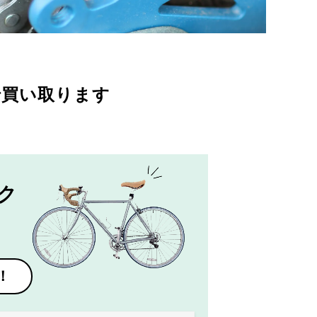
で買い取ります
ク
！