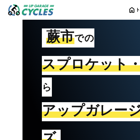
home
蕨市
での
スプロケット
ら
アップガレー
ズ