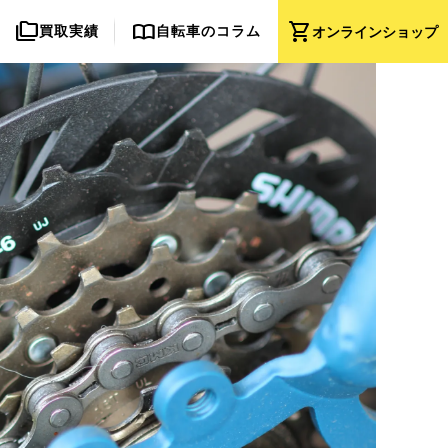
folder_copy
import_contacts
shopping_cart
買取実績
自転車のコラム
オンライン
ショップ