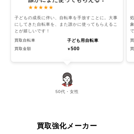
★★★★★
子どもの成長に伴い、自転車を手放すことに。大事
にしてきた自転車を、また誰かに使ってもらえるこ
とが嬉しいです！
子ども用自転車
買取自転車
500
買取金額
￥
chevron_left
chevron_right
50代・女性
買取強化メーカー