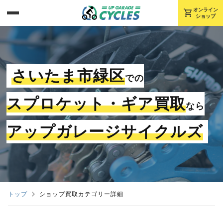
shopping_cart
オンライン
ショップ
さいたま市緑区
での
スプロケット・ギア買取
なら
アップガレージサイクルズ
トップ
ショップ買取カテゴリー詳細