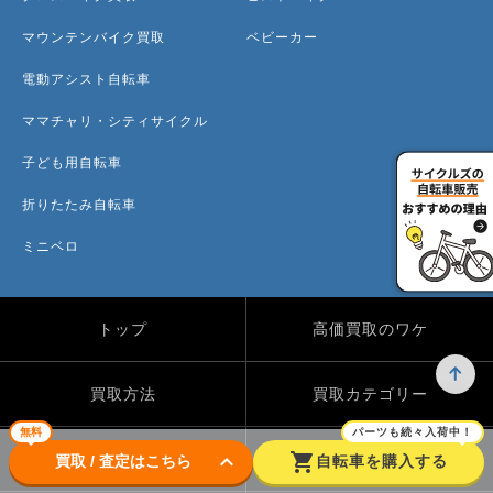
マウンテンバイク買取
ベビーカー
電動アシスト自転車
ママチャリ・シティサイクル
子ども用自転車
折りたたみ自転車
ミニベロ
トップ
高価買取のワケ
買取方法
買取カテゴリー
無料
パーツも続々入荷中！
keyboard_arrow_down
shopping_cart
買取実績
自転車のコラム
買取 / 査定はこちら
自転車を購入する