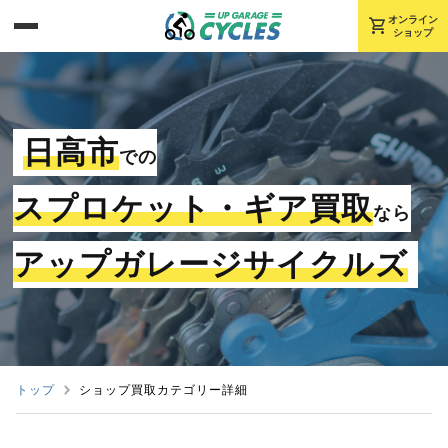
shopping_cart
オンライン
ショップ
日高市
での
スプロケット・ギア買取
なら
アップガレージサイクルズ
トップ
ショップ買取カテゴリー詳細