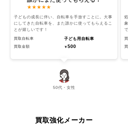
★★★★★
子どもの成長に伴い、自転車を手放すことに。大事
にしてきた自転車を、また誰かに使ってもらえるこ
とが嬉しいです！
子ども用自転車
買取自転車
500
買取金額
￥
chevron_left
chevron_right
50代・女性
買取強化メーカー