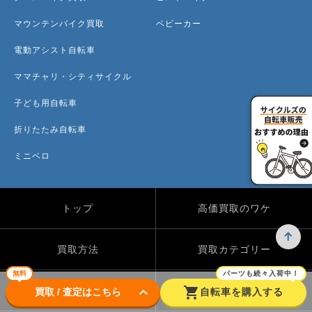
マウンテンバイク買取
ベビーカー
電動アシスト自転車
ママチャリ・シティサイクル
子ども用自転車
折りたたみ自転車
ミニベロ
トップ
高価買取のワケ
買取方法
買取カテゴリー
無料
パーツも続々入荷中！
keyboard_arrow_down
shopping_cart
買取実績
自転車のコラム
買取 / 査定はこちら
自転車を購入する