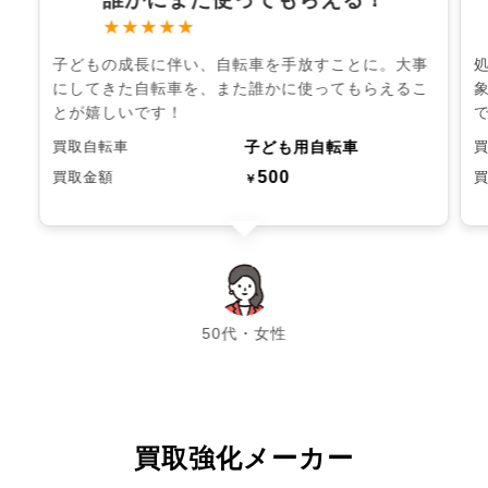
★★★★★
子どもの成長に伴い、自転車を手放すことに。大事
にしてきた自転車を、また誰かに使ってもらえるこ
とが嬉しいです！
子ども用自転車
買取自転車
500
買取金額
￥
chevron_left
chevron_right
50代・女性
買取強化メーカー