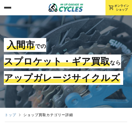
shopping_cart
オンライン
ショップ
入間市
での
スプロケット・ギア買取
なら
アップガレージサイクルズ
トップ
ショップ買取カテゴリー詳細