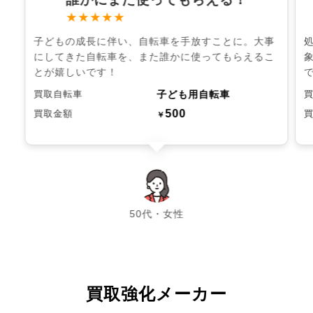
★★★★★
子どもの成長に伴い、自転車を手放すことに。大事
にしてきた自転車を、また誰かに使ってもらえるこ
とが嬉しいです！
子ども用自転車
買取自転車
500
買取金額
￥
chevron_left
chevron_right
50代・女性
買取強化メーカー