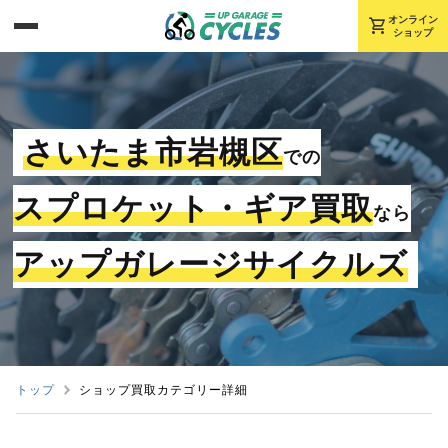
shopping_cart
オンライン
ショップ
さいたま市岩槻区
での
スプロケット・ギア買取
なら
アップガレージサイクルズ
トップ
ショップ買取カテゴリー詳細