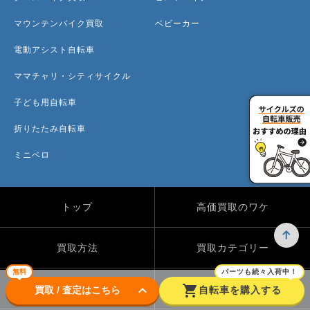
マウンテンバイク買取
ベビーカー
電動アシスト自転車
ママチャリ・シティサイクル
子ども用自転車
折りたたみ自転車
ミニベロ
トップ
高価買取のワケ
買取方法
買取カテゴリー
無料
パーツも続々入荷中！
keyboard_arrow_down
shopping_cart
買取実績
自転車のコラム
買取 / 査定はこちら
自転車を購入する