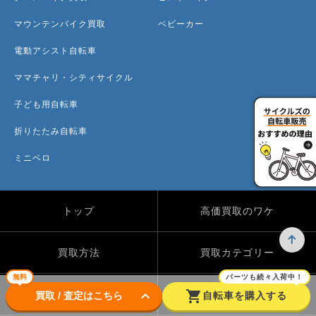
マウンテンバイク買取
ベビーカー
電動アシスト自転車
ママチャリ・シティサイクル
子ども用自転車
折りたたみ自転車
ミニベロ
トップ
高価買取のワケ
買取方法
買取カテゴリー
無料
パーツも続々入荷中！
keyboard_arrow_down
shopping_cart
買取実績
自転車のコラム
買取 / 査定はこちら
自転車を購入する