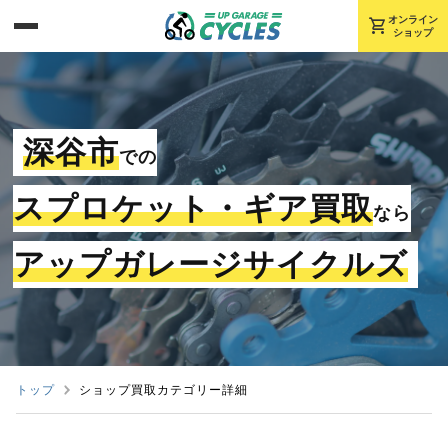
shopping_cart
オンライン
ショップ
深谷市
での
スプロケット・ギア買取
なら
アップガレージサイクルズ
トップ
ショップ買取カテゴリー詳細