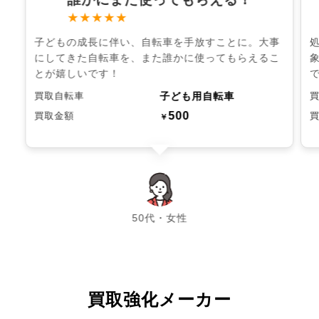
★★★★★
子どもの成長に伴い、自転車を手放すことに。大事
にしてきた自転車を、また誰かに使ってもらえるこ
とが嬉しいです！
子ども用自転車
買取自転車
500
買取金額
￥
chevron_left
chevron_right
50代・女性
買取強化メーカー