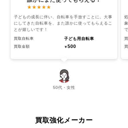
★★★★★
子どもの成長に伴い、自転車を手放すことに。大事
にしてきた自転車を、また誰かに使ってもらえるこ
とが嬉しいです！
子ども用自転車
買取自転車
500
買取金額
￥
chevron_left
chevron_right
50代・女性
買取強化メーカー