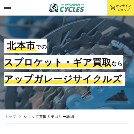
shopping_cart
オンライン
ショップ
北本市
での
スプロケット・ギア買取
なら
アップガレージサイクルズ
トップ
ショップ買取カテゴリー詳細