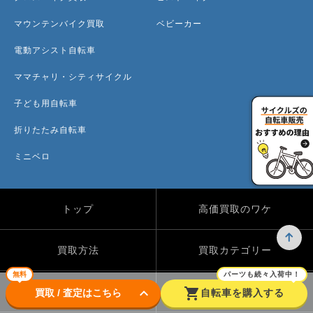
マウンテンバイク買取
ベビーカー
電動アシスト自転車
ママチャリ・シティサイクル
子ども用自転車
折りたたみ自転車
ミニベロ
トップ
高価買取のワケ
買取方法
買取カテゴリー
無料
パーツも続々入荷中！
keyboard_arrow_down
shopping_cart
買取実績
自転車のコラム
買取 / 査定はこちら
自転車を購入する