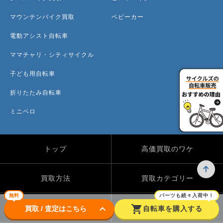
マウンテンバイク買取
ベビーカー
電動アシスト自転車
ママチャリ・シティサイクル
子ども用自転車
折りたたみ自転車
ミニベロ
トップ
高価買取のワケ
買取方法
買取カテゴリー
無料
パーツも続々入荷中！
keyboard_arrow_down
shopping_cart
買取実績
自転車のコラム
買取 / 査定はこちら
自転車を購入する