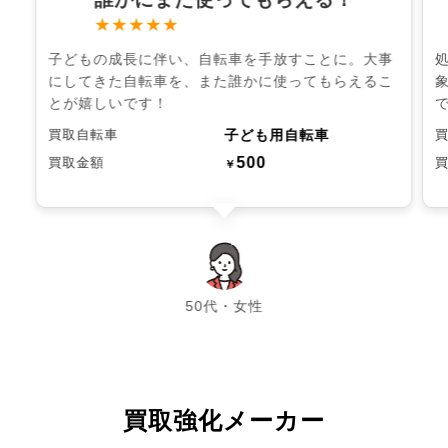
★★★★★
子どもの成長に伴い、自転車を手放すことに。大事
にしてきた自転車を、また誰かに使ってもらえるこ
とが嬉しいです！
子ども用自転車
買取自転車
500
買取金額
￥
chevron_left
chevron_right
50代・女性
買取強化メーカー