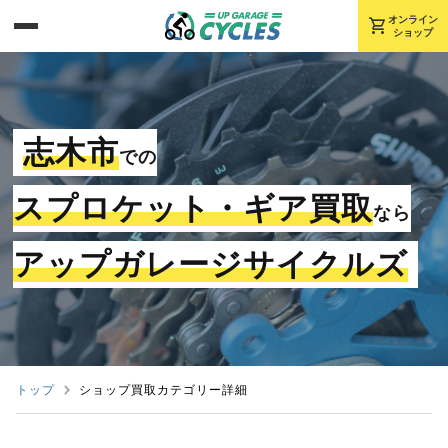
shopping_cart
オンライン
ショップ
志木市
での
スプロケット・ギア買取
なら
アップガレージサイクルズ
トップ
ショップ買取カテゴリー詳細