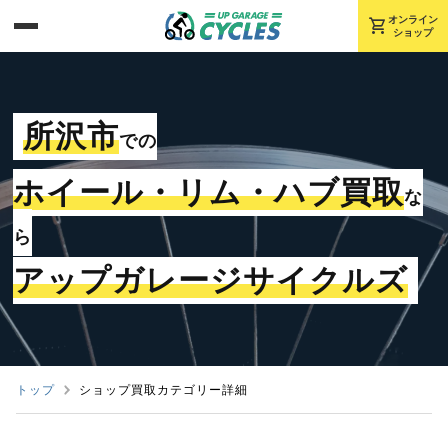
shopping_cart
オンライン
ショップ
所沢市
での
ホイール・リム・ハブ買取
な
ら
アップガレージサイクルズ
トップ
ショップ買取カテゴリー詳細