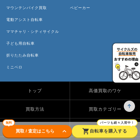
マウンテンバイク買取
ベビーカー
電動アシスト自転車
ママチャリ・シティサイクル
子ども用自転車
折りたたみ自転車
ミニベロ
トップ
高価買取のワケ
買取方法
買取カテゴリー
無料
パーツも続々入荷中！
買取実績
自転車のコラム
keyboard_arrow_down
shopping_cart
買取 / 査定はこちら
自転車を購入する