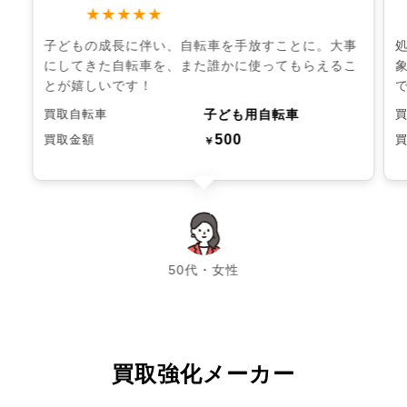
★★★★★
子どもの成長に伴い、自転車を手放すことに。大事
にしてきた自転車を、また誰かに使ってもらえるこ
とが嬉しいです！
子ども用自転車
買取自転車
500
買取金額
￥
chevron_left
chevron_right
50代・女性
買取強化メーカー