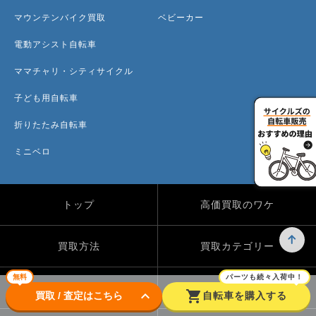
マウンテンバイク買取
ベビーカー
電動アシスト自転車
ママチャリ・シティサイクル
子ども用自転車
折りたたみ自転車
ミニベロ
トップ
高価買取のワケ
買取方法
買取カテゴリー
無料
パーツも続々入荷中！
買取実績
自転車のコラム
keyboard_arrow_down
shopping_cart
買取 / 査定はこちら
自転車を購入する