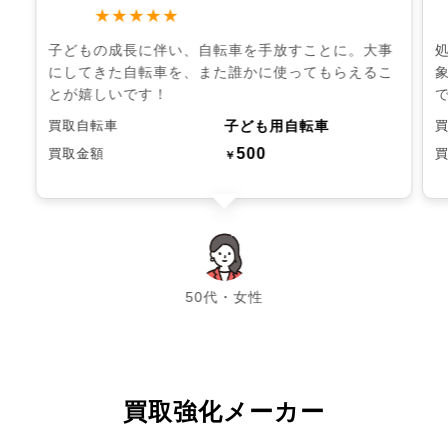
★★★★★
子どもの成長に伴い、自転車を手放すことに。大事
にしてきた自転車を、また誰かに使ってもらえるこ
とが嬉しいです！
子ども用自転車
買取自転車
500
買取金額
￥
chevron_left
chevron_right
50代・女性
買取強化メーカー