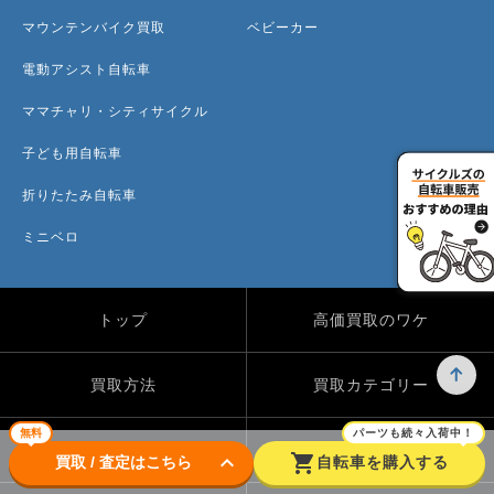
マウンテンバイク買取
ベビーカー
電動アシスト自転車
ママチャリ・シティサイクル
子ども用自転車
折りたたみ自転車
ミニベロ
トップ
高価買取のワケ
買取方法
買取カテゴリー
無料
パーツも続々入荷中！
買取実績
自転車のコラム
keyboard_arrow_down
shopping_cart
買取 / 査定はこちら
自転車を購入する