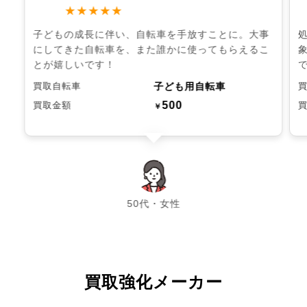
★★★★★
子どもの成長に伴い、自転車を手放すことに。大事
にしてきた自転車を、また誰かに使ってもらえるこ
とが嬉しいです！
子ども用自転車
買取自転車
500
買取金額
￥
chevron_left
chevron_right
50代・女性
買取強化メーカー