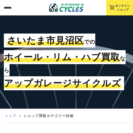
shopping_cart
オンライン
ショップ
さいたま市見沼区
での
ホイール・リム・ハブ買取
な
ら
アップガレージサイクルズ
トップ
ショップ買取カテゴリー詳細