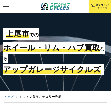
shopping_cart
オンライン
ショップ
上尾市
での
ホイール・リム・ハブ買取
な
ら
アップガレージサイクルズ
トップ
ショップ買取カテゴリー詳細