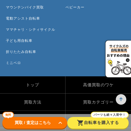
マウンテンバイク買取
ベビーカー
電動アシスト自転車
ママチャリ・シティサイクル
子ども用自転車
折りたたみ自転車
ミニベロ
トップ
高価買取のワケ
買取方法
買取カテゴリー
無料
パーツも続々入荷中！
買取実績
自転車のコラム
keyboard_arrow_down
shopping_cart
買取 / 査定はこちら
自転車を購入する