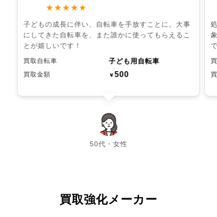
★★★★★
子どもの成長に伴い、自転車を手放すことに。大事
にしてきた自転車を、また誰かに使ってもらえるこ
とが嬉しいです！
子ども用自転車
買取自転車
500
買取金額
￥
chevron_left
chevron_right
50代・女性
買取強化メーカー