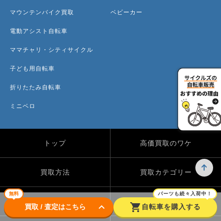
マウンテンバイク買取
ベビーカー
電動アシスト自転車
ママチャリ・シティサイクル
子ども用自転車
折りたたみ自転車
ミニベロ
トップ
高価買取のワケ
買取方法
買取カテゴリー
無料
パーツも続々入荷中！
買取実績
自転車のコラム
keyboard_arrow_down
shopping_cart
買取 / 査定はこちら
自転車を購入する