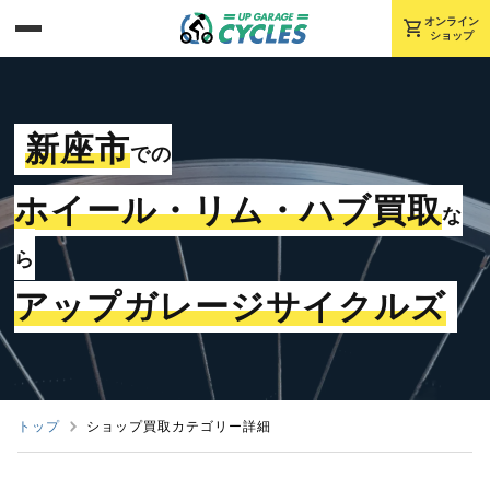
shopping_cart
オンライン
ショップ
新座市
での
ホイール・リム・ハブ買取
な
ら
アップガレージサイクルズ
トップ
ショップ買取カテゴリー詳細