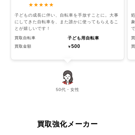
★★★★★
子どもの成長に伴い、自転車を手放すことに。大事
にしてきた自転車を、また誰かに使ってもらえるこ
とが嬉しいです！
子ども用自転車
買取自転車
500
買取金額
￥
chevron_left
chevron_right
50代・女性
買取強化メーカー