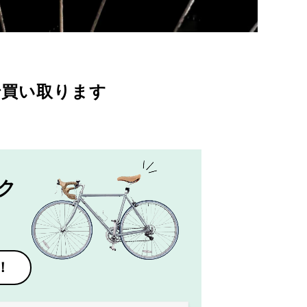
で買い取ります
ク
！