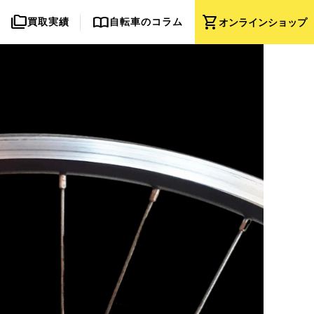
folder_copy
import_contacts
shopping_cart
買取実績
自転車のコラム
オンライン
ショップ