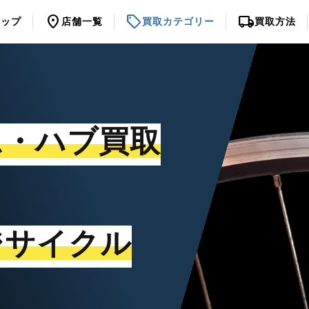
location_on
sell
local_shipping
トップ
店舗一覧
買取カテゴリー
買取方法
ム・ハブ買取
ジサイクル