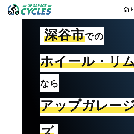
home
深谷市
での
ホイール・リ
なら
アップガレー
ズ