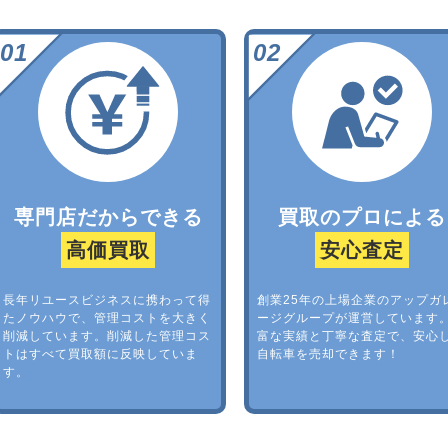
専門店だからできる
買取のプロによる
高価買取
安心査定
長年リユースビジネスに携わって得
創業25年の上場企業のアップガ
たノウハウで、管理コストを大きく
ージグループが運営しています
削減しています。削減した管理コス
富な実績と丁寧な査定で、安心
トはすべて買取額に反映していま
自転車を売却できます！
す。