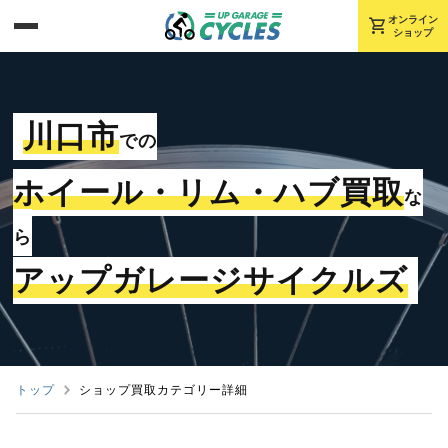
shopping_cart
オンライン
ショップ
川口市
での
ホイール・リム・ハブ買取
な
ら
アップガレージサイクルズ
トップ
ショップ買取カテゴリー詳細