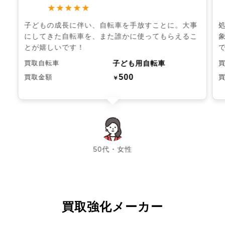
★★★★★
子どもの成長に伴い、自転車を手放すことに。大事
にしてきた自転車を、また誰かに使ってもらえるこ
とが嬉しいです！
子ども用自転車
買取自転車
500
買取金額
￥
chevron_left
chevron_right
50代・女性
買取強化メーカー