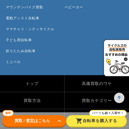
マウンテンバイク買取
ベビーカー
電動アシスト自転車
ママチャリ・シティサイクル
子ども用自転車
折りたたみ自転車
ミニベロ
トップ
高価買取のワケ
買取方法
買取カテゴリー
無料
パーツも続々入荷中！
買取実績
自転車のコラム
keyboard_arrow_down
shopping_cart
買取 / 査定はこちら
自転車を購入する