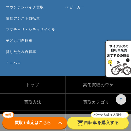
マウンテンバイク買取
ベビーカー
電動アシスト自転車
ママチャリ・シティサイクル
子ども用自転車
折りたたみ自転車
ミニベロ
トップ
高価買取のワケ
買取方法
買取カテゴリー
無料
パーツも続々入荷中！
買取実績
自転車のコラム
keyboard_arrow_down
shopping_cart
買取 / 査定はこちら
自転車を購入する