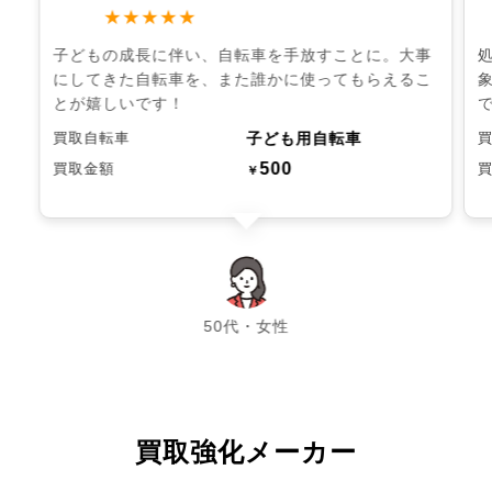
★★★★★
子どもの成長に伴い、自転車を手放すことに。大事
にしてきた自転車を、また誰かに使ってもらえるこ
とが嬉しいです！
子ども用自転車
買取自転車
500
買取金額
￥
chevron_left
chevron_right
50代・女性
買取強化メーカー