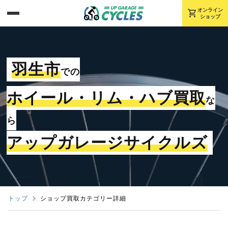
shopping_cart
オンライン
ショップ
羽生市
での
ホイール・リム・ハブ買取
な
ら
アップガレージサイクルズ
トップ
ショップ買取カテゴリー詳細