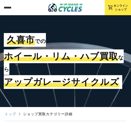
shopping_cart
オンライン
ショップ
久喜市
での
ホイール・リム・ハブ買取
な
ら
アップガレージサイクルズ
トップ
ショップ買取カテゴリー詳細