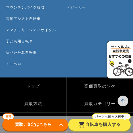
マウンテンバイク買取
ベビーカー
電動アシスト自転車
ママチャリ・シティサイクル
子ども用自転車
折りたたみ自転車
ミニベロ
トップ
高価買取のワケ
買取方法
買取カテゴリー
無料
パーツも続々入荷中！
買取実績
自転車のコラム
keyboard_arrow_down
shopping_cart
買取 / 査定はこちら
自転車を購入する