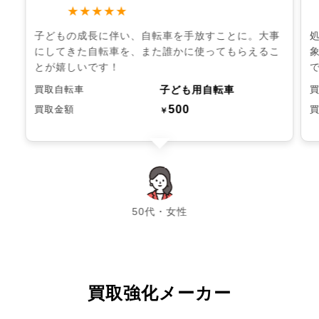
★★★★★
子どもの成長に伴い、自転車を手放すことに。大事
にしてきた自転車を、また誰かに使ってもらえるこ
とが嬉しいです！
子ども用自転車
買取自転車
500
買取金額
￥
chevron_left
chevron_right
50代・女性
買取強化メーカー