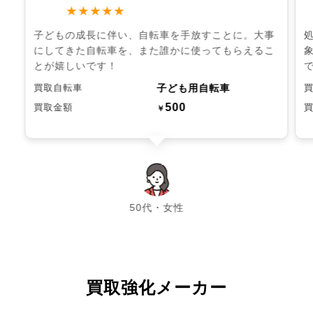
★★★★★
子どもの成長に伴い、自転車を手放すことに。大事
にしてきた自転車を、また誰かに使ってもらえるこ
とが嬉しいです！
子ども用自転車
買取自転車
500
買取金額
￥
chevron_left
chevron_right
50代・女性
買取強化メーカー