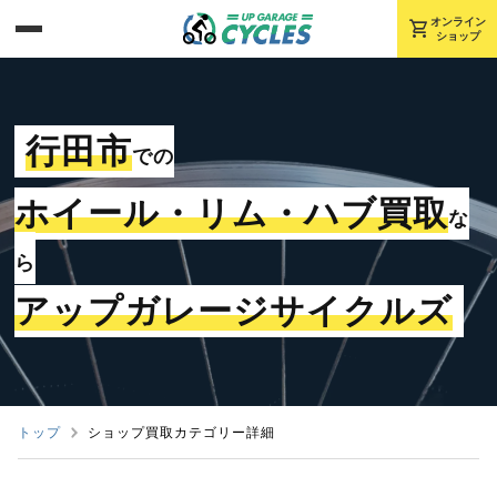
shopping_cart
オンライン
ショップ
行田市
での
ホイール・リム・ハブ買取
な
ら
アップガレージサイクルズ
トップ
ショップ買取カテゴリー詳細