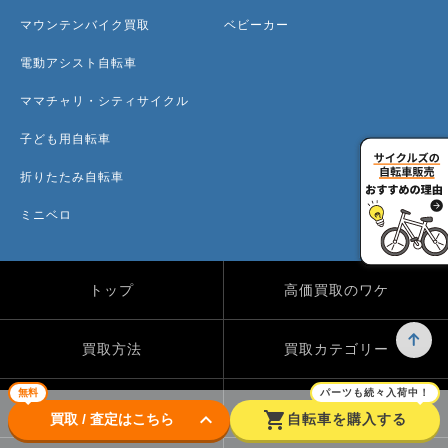
マウンテンバイク買取
ベビーカー
電動アシスト自転車
ママチャリ・シティサイクル
子ども用自転車
折りたたみ自転車
ミニベロ
トップ
高価買取のワケ
買取方法
買取カテゴリー
無料
パーツも続々入荷中！
買取実績
自転車のコラム
keyboard_arrow_down
shopping_cart
買取 / 査定はこちら
自転車を購入する