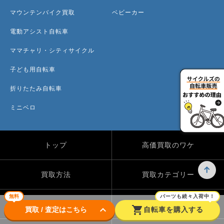
マウンテンバイク買取
ベビーカー
電動アシスト自転車
ママチャリ・シティサイクル
子ども用自転車
折りたたみ自転車
ミニベロ
トップ
高価買取のワケ
買取方法
買取カテゴリー
無料
パーツも続々入荷中！
買取実績
自転車のコラム
keyboard_arrow_down
shopping_cart
買取 / 査定はこちら
自転車を購入する