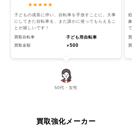
★★★★★
子どもの成長に伴い、自転車を手放すことに。大事
にしてきた自転車を、また誰かに使ってもらえるこ
とが嬉しいです！
子ども用自転車
買取自転車
500
買取金額
￥
chevron_left
chevron_right
50代・女性
買取強化メーカー