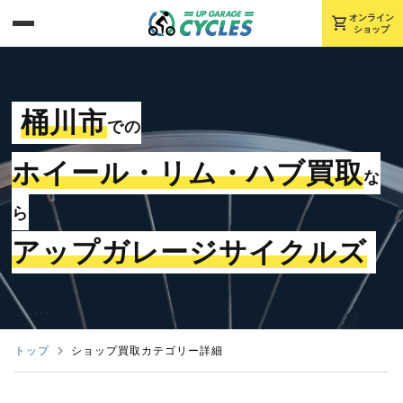
shopping_cart
オンライン
ショップ
桶川市
での
ホイール・リム・ハブ買取
な
ら
アップガレージサイクルズ
トップ
ショップ買取カテゴリー詳細