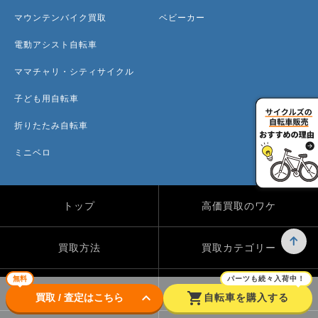
マウンテンバイク買取
ベビーカー
電動アシスト自転車
ママチャリ・シティサイクル
子ども用自転車
折りたたみ自転車
ミニベロ
トップ
高価買取のワケ
買取方法
買取カテゴリー
無料
パーツも続々入荷中！
買取実績
自転車のコラム
keyboard_arrow_down
shopping_cart
買取 / 査定はこちら
自転車を購入する