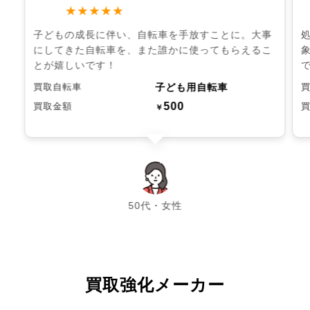
★★★★★
子どもの成長に伴い、自転車を手放すことに。大事
にしてきた自転車を、また誰かに使ってもらえるこ
とが嬉しいです！
子ども用自転車
買取自転車
500
買取金額
￥
chevron_left
chevron_right
50代・女性
買取強化メーカー