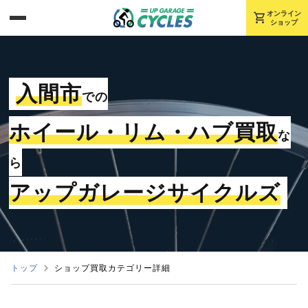
shopping_cart
オンライン
ショップ
入間市
での
ホイール・リム・ハブ買取
な
ら
アップガレージサイクルズ
トップ
ショップ買取カテゴリー詳細