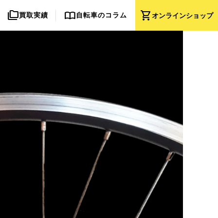
folder_copy
import_contacts
shopping_cart
買取実績
自転車のコラム
オンライン
ショップ