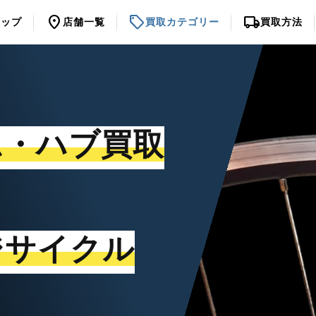
location_on
sell
local_shipping
トップ
店舗一覧
買取カテゴリー
買取方法
ム・ハブ買取
ジサイクル