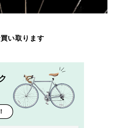
で買い取ります
ク
！