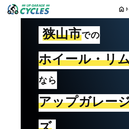
home
狭山市
での
ホイール・リ
なら
アップガレー
ズ