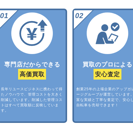
専門店だからできる
買取のプロによる
高価買取
安心査定
長年リユースビジネスに携わって得
創業25年の上場企業のアップガ
たノウハウで、管理コストを大きく
ージグループが運営しています
削減しています。削減した管理コス
富な実績と丁寧な査定で、安心
トはすべて買取額に反映していま
自転車を売却できます！
す。