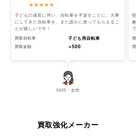
★★★★★
子どもの成長に伴い、自転車を手放すことに。大事
にしてきた自転車を、また誰かに使ってもらえるこ
とが嬉しいです！
子ども用自転車
買取自転車
500
買取金額
￥
chevron_left
chevron_right
50代・女性
買取強化メーカー