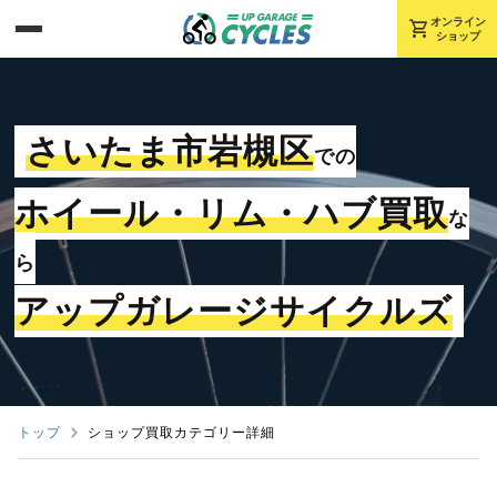
shopping_cart
オンライン
ショップ
さいたま市岩槻区
での
ホイール・リム・ハブ買取
な
ら
アップガレージサイクルズ
トップ
ショップ買取カテゴリー詳細