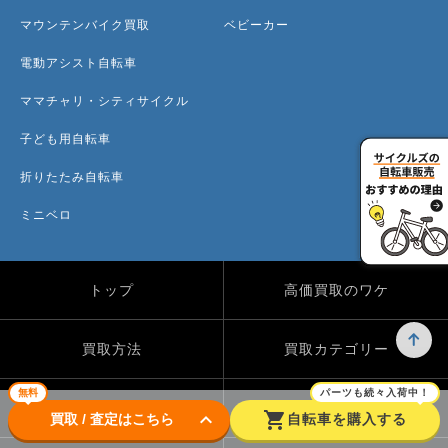
マウンテンバイク買取
ベビーカー
電動アシスト自転車
ママチャリ・シティサイクル
子ども用自転車
折りたたみ自転車
ミニベロ
トップ
高価買取のワケ
買取方法
買取カテゴリー
無料
パーツも続々入荷中！
買取実績
自転車のコラム
keyboard_arrow_down
shopping_cart
買取 / 査定はこちら
自転車を購入する