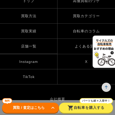
トップ
高価買取のワケ
買取方法
買取カテゴリー
買取実績
自転車のコラム
店舗一覧
よくある質問
Instagram
X
TikTok
会社概要
無料
パーツも続々入荷中！
keyboard_arrow_down
shopping_cart
買取 / 査定はこちら
自転車を購入する
お問い合わせ