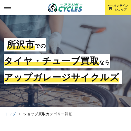
shopping_cart
オンライン
ショップ
所沢市
での
タイヤ・チューブ買取
なら
アップガレージサイクルズ
トップ
ショップ買取カテゴリー詳細