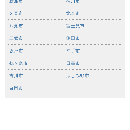
新座市
桶川市
久喜市
北本市
八潮市
富士見市
三郷市
蓮田市
坂戸市
幸手市
鶴ヶ島市
日高市
吉川市
ふじみ野市
白岡市