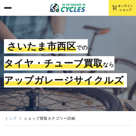
shopping_cart
オンライン
ショップ
さいたま市西区
での
タイヤ・チューブ買取
なら
アップガレージサイクルズ
トップ
ショップ買取カテゴリー詳細