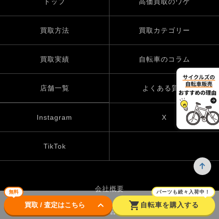
トップ
高価買取のワケ
買取方法
買取カテゴリー
買取実績
自転車のコラム
店舗一覧
よくある質問
Instagram
X
TikTok
会社概要
無料
パーツも続々入荷中！
keyboard_arrow_down
shopping_cart
買取 / 査定はこちら
自転車を購入する
お問い合わせ