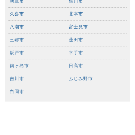
新座市
桶川市
久喜市
北本市
八潮市
富士見市
三郷市
蓮田市
坂戸市
幸手市
鶴ヶ島市
日高市
吉川市
ふじみ野市
白岡市