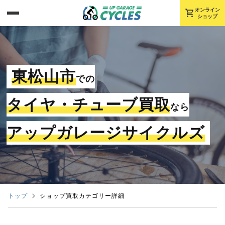
shopping_cart
オンライン
ショップ
東松山市
での
タイヤ・チューブ買取
なら
アップガレージサイクルズ
トップ
ショップ買取カテゴリー詳細