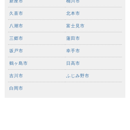
新座市
桶川市
久喜市
北本市
八潮市
富士見市
三郷市
蓮田市
坂戸市
幸手市
鶴ヶ島市
日高市
吉川市
ふじみ野市
白岡市