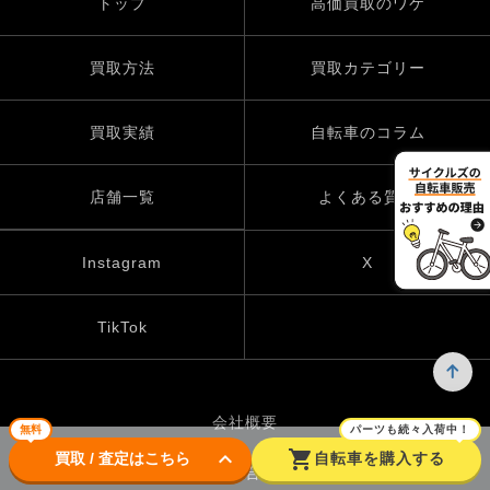
トップ
高価買取のワケ
買取方法
買取カテゴリー
買取実績
自転車のコラム
店舗一覧
よくある質問
Instagram
X
TikTok
会社概要
無料
パーツも続々入荷中！
keyboard_arrow_down
shopping_cart
買取 / 査定はこちら
自転車を購入する
お問い合わせ