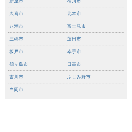
新座市
桶川市
久喜市
北本市
八潮市
富士見市
三郷市
蓮田市
坂戸市
幸手市
鶴ヶ島市
日高市
吉川市
ふじみ野市
白岡市