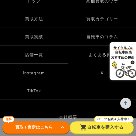
トップ
高価買取のワケ
買取方法
買取カテゴリー
買取実績
自転車のコラム
店舗一覧
よくある質問
Instagram
X
TikTok
会社概要
無料
パーツも続々入荷中！
keyboard_arrow_down
shopping_cart
買取 / 査定はこちら
自転車を購入する
お問い合わせ