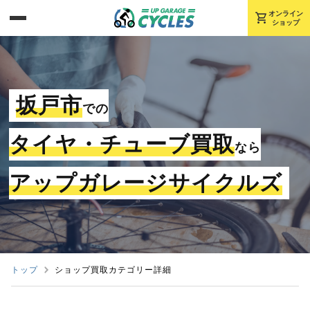
shopping_cart
オンライン
ショップ
坂戸市
での
タイヤ・チューブ買取
なら
アップガレージサイクルズ
トップ
ショップ買取カテゴリー詳細