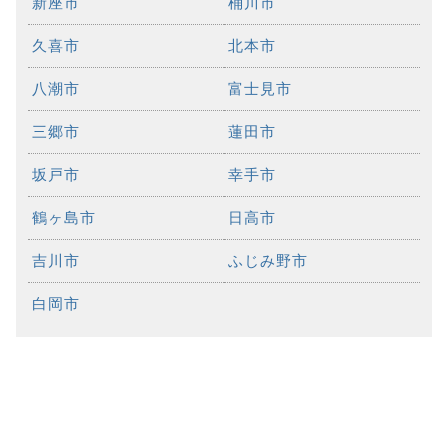
新座市
桶川市
久喜市
北本市
八潮市
富士見市
三郷市
蓮田市
坂戸市
幸手市
鶴ヶ島市
日高市
吉川市
ふじみ野市
白岡市