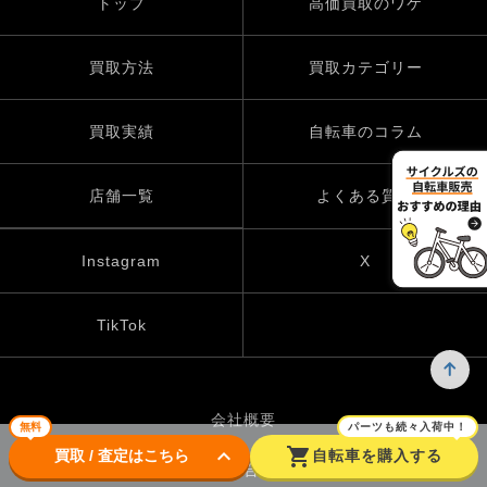
トップ
高価買取のワケ
買取方法
買取カテゴリー
買取実績
自転車のコラム
店舗一覧
よくある質問
Instagram
X
TikTok
会社概要
無料
パーツも続々入荷中！
keyboard_arrow_down
shopping_cart
買取 / 査定はこちら
自転車を購入する
お問い合わせ