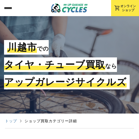
shopping_cart
オンライン
ショップ
川越市
での
タイヤ・チューブ買取
なら
アップガレージサイクルズ
トップ
ショップ買取カテゴリー詳細